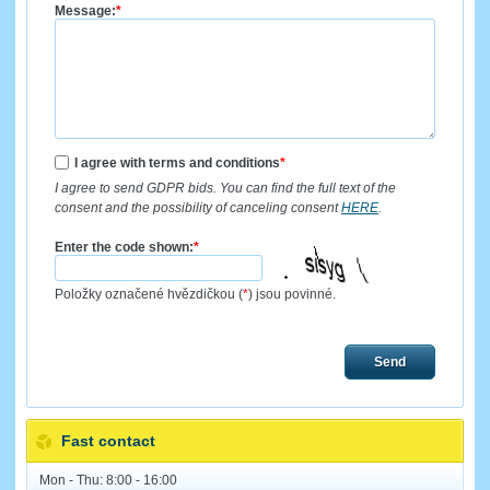
Message:
*
I agree with terms and conditions
*
I agree to send GDPR bids. You can find the full text of the
consent and the possibility of canceling consent
HERE
.
Enter the code shown:
*
Položky označené hvězdičkou (
*
) jsou povinné.
Send
Fast contact
Mon - Thu: 8:00 - 16:00