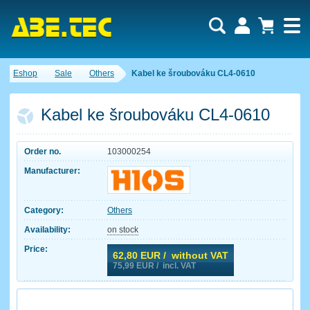
Eshop
Sale
Others
Kabel ke šroubováku CL4-0610
Kabel ke šroubováku CL4-0610
Order no.
103000254
Manufacturer:
Category:
Others
Availability:
on stock
Price:
62,80
EUR / without VAT
75,99
EUR / incl. VAT