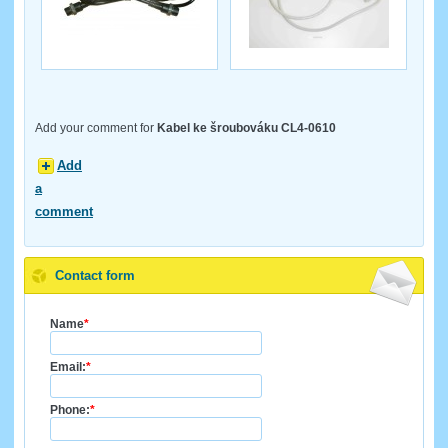
Add your comment for
Kabel ke šroubováku CL4-0610
Add
a
comment
Contact form
Name
*
Email:
*
Phone:
*