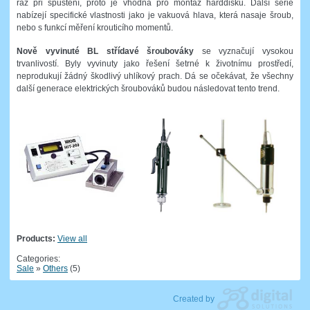
ráz při spuštění, proto je vhodná pro montáž harddisků. Další série
nabízejí specifické vlastnosti jako je vakuová hlava, která nasaje šroub,
nebo s funkcí měření krouticího momentů.
Nově vyvinuté BL střídavé šroubováky
se vyznačují vysokou
trvanlivostí. Byly vyvinuty jako řešení šetrné k životnímu prostředí,
neprodukují žádný škodlivý uhlíkový prach. Dá se očekávat, že všechny
další generace elektrických šroubováků budou následovat tento trend.
Products:
View all
Categories:
Sale
»
Others
(5)
Created by