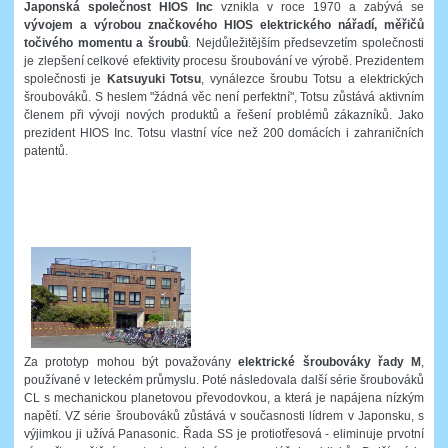
Japonská společnost HIOS Inc
vznikla v roce 1970 a zabývá se
vývojem a výrobou značkového HIOS elektrického nářadí, měřičů
točivého momentu a šroubů
. Nejdůležitějším předsevzetím společnosti
je zlepšení celkové efektivity procesu šroubování ve výrobě. Prezidentem
společnosti je
Katsuyuki Totsu
, vynálezce šroubu Totsu a elektrických
šroubováků. S heslem "žádná věc není perfektní", Totsu zůstává aktivním
členem při vývoji nových produktů a řešení problémů zákazníků. Jako
prezident HIOS Inc. Totsu vlastní více než 200 domácích i zahraničních
patentů.
Za prototyp mohou být považovány
elektrické šroubováky řady M
,
používané v leteckém průmyslu. Poté následovala další série šroubováků
CL s mechanickou planetovou převodovkou, a která je napájena nízkým
napětí. VZ série šroubováků zůstává v současnosti lídrem v Japonsku, s
výjimkou ji užívá Panasonic. Řada SS je protiotřesová - eliminuje prvotní