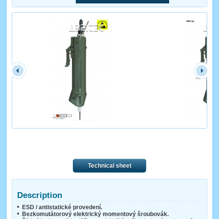
Technical sheet
Description
ESD / antistatické provedení.
Bezkomutátorový elektrický momentový šroubovák.