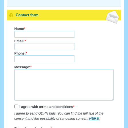
Contact form
Name
*
Email:
*
Phone:
*
Message:
*
I agree with terms and conditions
*
I agree to send GDPR bids. You can find the full text of the
consent and the possibility of canceling consent
HERE
.