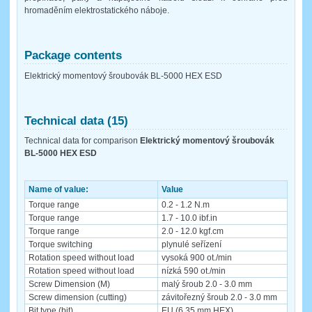
hromaděním elektrostatického náboje.
Package contents
Elektrický momentový šroubovák BL-5000 HEX ESD
Technical data (15)
Technical data for comparison
Elektrický momentový šroubovák
BL-5000 HEX ESD
Name of value:
Value
Torque range
0.2 - 1.2 N.m
Torque range
1.7 - 10.0 ibf.in
Torque range
2.0 - 12.0 kgf.cm
Torque switching
plynulé seřízení
Rotation speed without load
vysoká 900 ot./min
Rotation speed without load
nízká 590 ot./min
Screw Dimension (M)
malý šroub 2.0 - 3.0 mm
Screw dimension (cutting)
závitořezný šroub 2.0 - 3.0 mm
Bit type (bit)
EU (6,35 mm HEX)