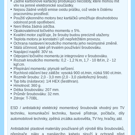
Žádné karbonové kartáčky produkující nečistoty, které mohou mít
vliv na jemné elektronické součástky.
Nejsou žádné vnější emise oxidu prášku, což vede k čistému
pracovnímu prostředí.
Použití výkonného motoru bez kartáčků umožňuje dlouhodobou
odolnost proti opotřebení.
Není třeba žádná údržba.
Opakovatelnost točivého momentu ± 5%.
Kvalitní motor zajišťuje, že šrouby budou precizně utaženy.
Teplota motoru je konstatní i při nepřetržitém provozu.
Ochrana nastavení krouticího momentu jeho neúmyslné změně.
Stálá účinnost, také při trvalém používání šroubováku.
Napájecí napětí: 30V ss.
Odpojení točivého momentu je integrováno v šroubováku.
Rozsah krouticího momentu: 0,2 - 1,2 N.m, 1,7 - 10 Ibf.in, 2 - 12
kgf.cm.
Přepínání momentu: plynulé seřízení.
Rychlost otáčení bez zátěže: vysoká 900 ot./min, nízká 590 ot./min.
Rozměr šroubu: 2,0 - 3,0 mm (2,0 - 3,0 závitořezný šroub).
Typ bitu (nástavce): 1/4 HEX (šestihran).
Hmotnost: 360 g.
Délka šroubováku: 207 mm.
Průměr šroubováku: 32 mm.
Zdroje: T-70BL.
ESD / antistatický elektrický momentový šroubovák vhodný pro TV
techniku, komunikační techniku, faxové přístroje, počítače, díly
automobilové techniky, zpětná zrcátka autosvětla, TV hry, hračky, atd.
Antistatické plastové materiály používané při výrobě těla šroubováků,
přepínače, páky a napájecího kabelu slouží k ochraně před