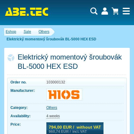
Eshop
Sale
Others
Elektrický momentový šroubovák BL-5000 HEX ESD
Elektrický momentový šroubovák
BL-5000 HEX ESD
Order no.
103000132
Manufacturer:
Category:
Others
Availability:
4 weeks
Price:
794,00
EUR / without VAT
960,74
EUR / incl. VAT