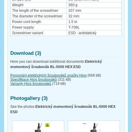
Weight
360 g
The length of the screwdriver
207 mm
The diameter of the screwdriver
32 mm
Power cord length
1.5 m
Power supply
T-70BL
Screwdriver variant
ESD - antistatický
Download (3)
Here you can download additional documents
Elektrický
momentový šroubovák BL-5000 HEX ESD
Porovnání elektrických šroubováků značky Hios
(668 kB)
Specifikace Hios šroubováků
(311 kB)
Varianty Hios šroubováků
(719 kB)
Photogallery (3)
See the photos
Elektrický momentový šroubovák BL-5000 HEX
ESD