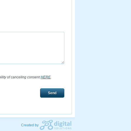
bility of canceling consent
HERE
.
Send
Created by