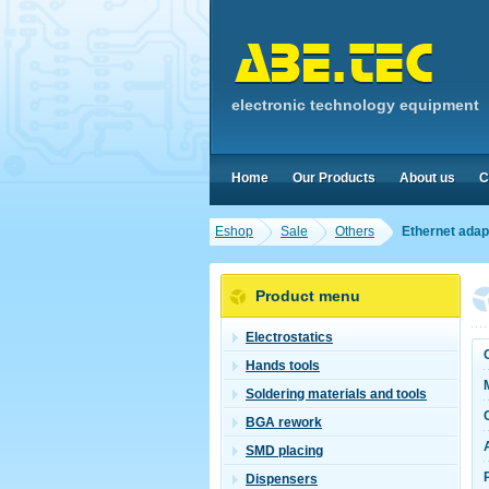
electronic technology equipment
Home
Our Products
About us
C
Eshop
Sale
Others
Ethernet ada
Product menu
Electrostatics
Hands tools
Soldering materials and tools
BGA rework
SMD placing
Dispensers