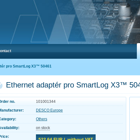
ontact
ptér pro SmartLog X3™ 50461
Ethernet adaptér pro SmartLog X3™ 50
Order no.
101001344
Manufacturer:
DESCO Europe
Category:
Others
Availability:
on stock
Price:
522,64
EUR / without VAT