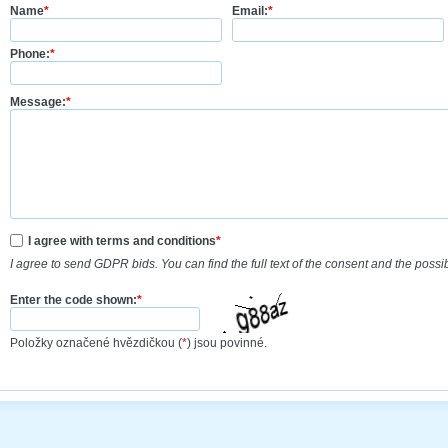
Name
*
Email:
*
Phone:
*
Message:
*
I agree with terms and conditions
*
I agree to send GDPR bids. You can find the full text of the consent and the possi
Enter the code shown:
*
Položky označené hvězdičkou (
*
) jsou povinné.