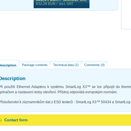
632,39
EUR / incl. VAT
Package contents
Technical data (1)
Comments (0)
Description
Description
Při použití Ethernet Adapteru k systému SmartLog X3™ se lze připojit do firemní
spínačem a nastavení doby otevření. Přístroj odpovídá evropským normám.
Příslušenství k záznamníkům dat z ESD testerů - SmartLog X3™ 50434 a SmartLo
Contact form