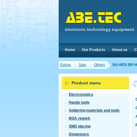
electronic technology equipment
Home
Our Products
About us
C
Eshop
Sale
Others
Bit HIOS BP-H
Product menu
Electrostatics
Hands tools
Soldering materials and tools
BGA rework
SMD placing
Dispensers