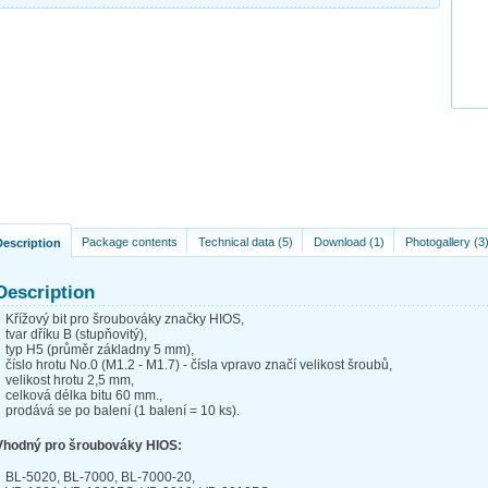
Package contents
Technical data (5)
Download (1)
Photogallery (3
Description
Description
Křížový bit pro šroubováky značky HIOS,
tvar dříku B (stupňovitý),
typ H5 (průměr základny 5 mm),
číslo hrotu No.0 (M1.2 - M1.7) - čísla vpravo značí velikost šroubů,
velikost hrotu 2,5 mm,
celková délka bitu 60 mm.,
prodává se po balení (1 balení = 10 ks).
Vhodný pro šroubováky HIOS:
BL-5020, BL-7000, BL-7000-20,