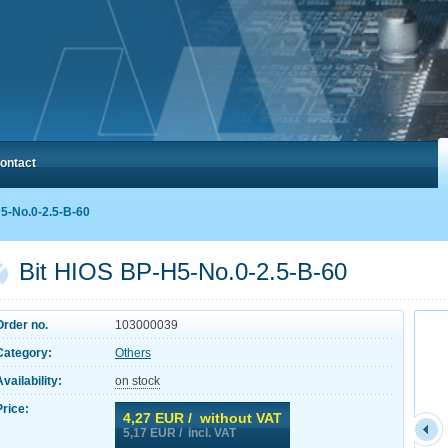
ontact
5-No.0-2.5-B-60
Bit HIOS BP-H5-No.0-2.5-B-60
Order no.
103000039
Category:
Others
Availability:
on stock
Price:
4,27
EUR / without VAT
5,17
EUR / incl. VAT