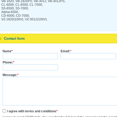
VB-1820, VB-1820PS, VB-3012, VB-3012PS,
CL-6000, CL-6500, CL-7000,
SS-6500, SS-7000,
Alpha-6500,
CD-6000, CD-7000,
VZ-1820(100V), VZ-3012(100V).
Contact form
Name
*
Email:
*
Phone:
*
Message:
*
I agree with terms and conditions
*