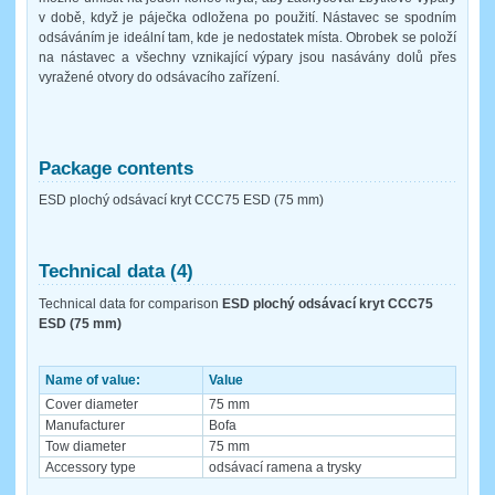
v době, když je páječka odložena po použití. Nástavec se spodním
odsáváním je ideální tam, kde je nedostatek místa. Obrobek se položí
na nástavec a všechny vznikající výpary jsou nasávány dolů přes
vyražené otvory do odsávacího zařízení.
Package contents
ESD plochý odsávací kryt CCC75 ESD (75 mm)
Technical data (4)
Technical data for comparison
ESD plochý odsávací kryt CCC75
ESD (75 mm)
Name of value:
Value
Cover diameter
75 mm
Manufacturer
Bofa
Tow diameter
75 mm
Accessory type
odsávací ramena a trysky