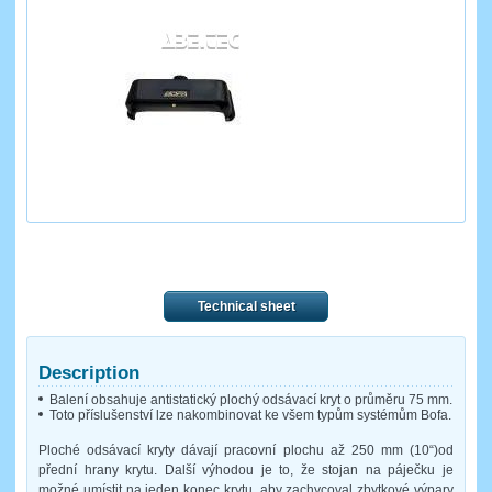
Technical sheet
Description
Balení obsahuje antistatický plochý odsávací kryt o průměru 75 mm.
Toto příslušenství lze nakombinovat ke všem typům systémům Bofa.
Ploché odsávací kryty dávají pracovní plochu až 250 mm (10“)od
přední hrany krytu. Další výhodou je to, že stojan na páječku je
možné umístit na jeden konec krytu, aby zachycoval zbytkové výpary