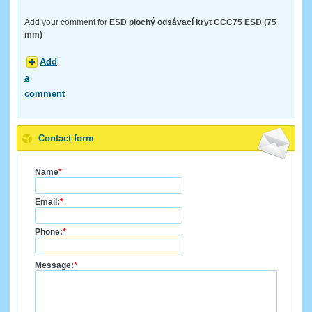
Add your comment for
ESD plochý odsávací kryt CCC75 ESD (75
mm)
Add
a
comment
Contact form
Name
*
Email:
*
Phone:
*
Message:
*