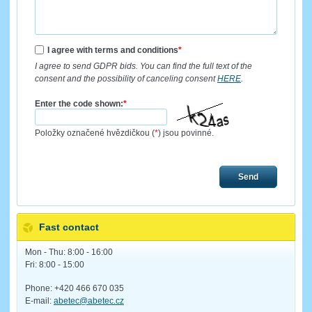
I agree with terms and conditions
*
I agree to send GDPR bids. You can find the full text of the
consent and the possibility of canceling consent
HERE
.
Enter the code shown:
*
Položky označené hvězdičkou (
*
) jsou povinné.
Send
Fast contact
Mon - Thu: 8:00 - 16:00
Fri: 8:00 - 15:00
Phone: +420 466 670 035
E-mail:
abetec@abetec.cz